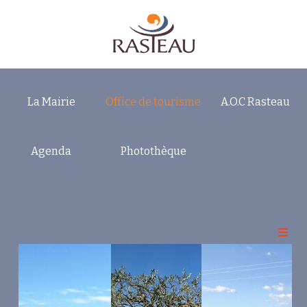
La Mairie
Office de tourisme
A.O.C Rasteau
Accueil
Rasteau Bienvenue
Agenda
Photothèque
Votre Séjour
Sorties Loisirs Découvertes
Domaines et Cuvées
La Cuvée des 10 Ans
Amadieu