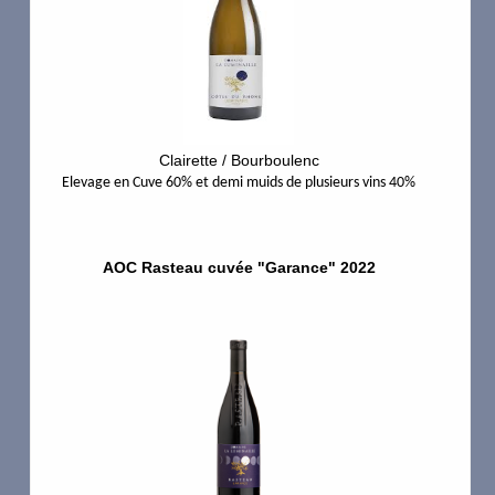
La Buissonnade
MARTIN
Mikael Boutin
Clairette / Bourboulenc
Elevage en Cuve 60% et demi muids de plusieurs vins 40%
La Luminaille
Rabasse Charavin
AOC Rasteau cuvée "Garance" 2022
Nymphes
Rhonéa Rasteau
Toque Rouge
Saint Gayan
Soumade