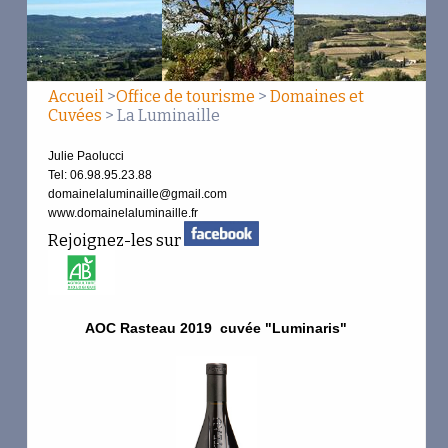
Aphillianthes
Banquettes
Beau Mistral
Accueil
>
Office de tourisme
>
Domaines et
Cuvées
> La Luminaille
Beaurenard
Julie Paolucci
Bressy Masson
Tel: 06.98.95.23.88
domainelaluminaille@gmail.com
www.domainelaluminaille.fr
Chamfort
Rejoignez-les sur
Clot du Benou
Combe Julière
AOC Rasteau 2019 cuvée "Luminaris"
Coteaux des Travers
Cremone
Elodie Balme