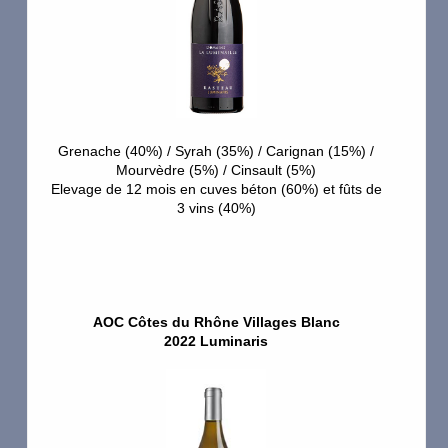
Escaravailles
Espigouette
Fond Croze
Galuval
Grenache (40%) / Syrah (35%) / Carignan (15%) /
Mourvèdre (5%) / Cinsault (5%)
Elevage de 12 mois en cuves béton (60%) et fûts de
Gardine
3 vins (40%)
Girardiere
Girasols
Grand Nicolet
AOC Côtes du Rhône Villages Blanc
2022 Luminaris
Gramiller
les Grands Bois
Grange Blanche