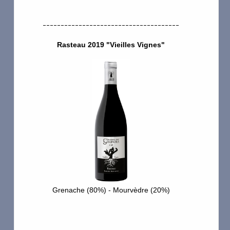
La Buissonnade
--------------------------------------
MARTIN
Rasteau 2019 "Vieilles Vignes"
Mikael Boutin
La Luminaille
Rabasse Charavin
Nymphes
Rhonéa Rasteau
Toque Rouge
Grenache (80%) - Mourvèdre (20%)
Saint Gayan
Soumade