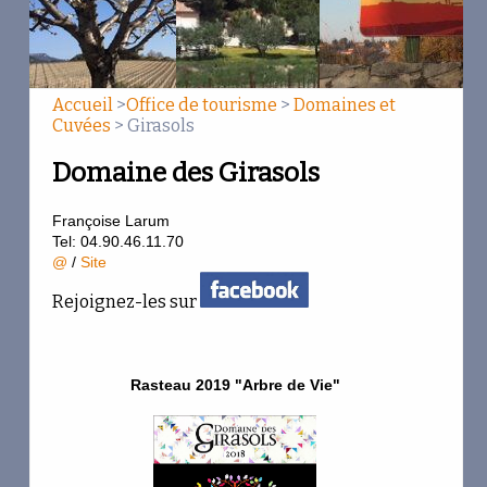
Aphillianthes
Banquettes
Beau Mistral
Accueil
>
Office de tourisme
>
Domaines et
Cuvées
> Girasols
Beaurenard
Domaine des Girasols
Bressy Masson
Françoise Larum
Chamfort
Tel: 04.90.46.11.70
@
/
Site
Clot du Benou
Rejoignez-les sur
Combe Julière
Coteaux des Travers
Rasteau 2019 "Arbre de Vie"
Cremone
Elodie Balme