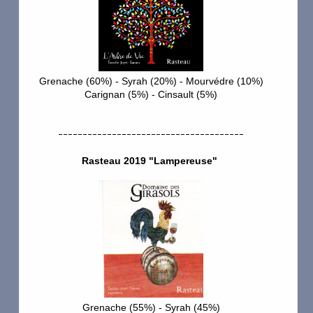
Escaravailles
Espigouette
Fond Croze
Grenache (60%) - Syrah (20%) - Mourvédre (10%)
Carignan (5%) - Cinsault (5%)
Galuval
--------------------------------------
Gardine
Rasteau 2019 "Lampereuse"
Girardiere
Girasols
Grand Nicolet
Gramiller
les Grands Bois
Grenache (55%) - Syrah (45%)
Grange Blanche