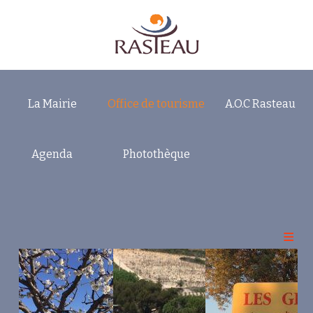
La Mairie
Office de tourisme
A.O.C Rasteau
Accueil
Rasteau Bienvenue
Agenda
Photothèque
Votre Séjour
Sorties Loisirs Découvertes
Domaines et Cuvées
La Cuvée des 10 Ans
Amadieu