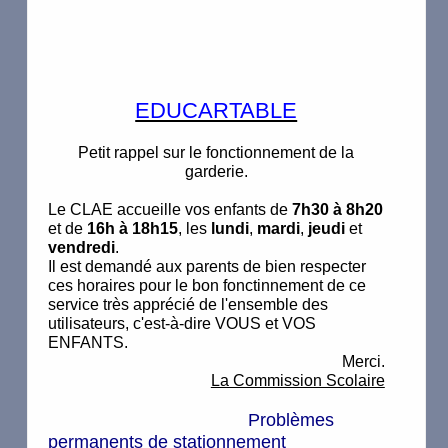
Numéros utiles
Contactez-nous
Mentions légales
EDUCARTABLE
Informations communautaires
Petit rappel sur le fonctionnement de la
garderie.
Données personnelles
Le CLAE accueille vos enfants de
7h30 à 8h20
et de
16h à 18h15
, les
lundi
,
mardi
,
jeudi
et
vendredi
.
Il est demandé aux parents de bien respecter
ces horaires pour le bon fonctinnement de ce
service très apprécié de l'ensemble des
utilisateurs, c'est-à-dire VOUS et VOS
ENFANTS.
Merci.
La Commission Scolaire
Problèmes
permanents de stationnement