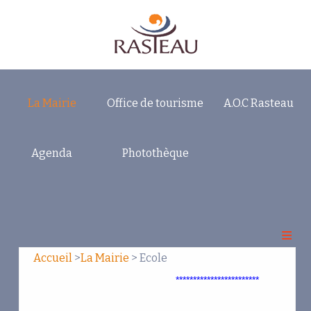
La Mairie
Office de tourisme
A.O.C Rasteau
Accueil
Vos Elus
Agenda
Photothèque
Infos municipales
Ecole
Cantine
Sur Rasteau
Accueil
>
La Mairie
> Ecole
************************
Associations