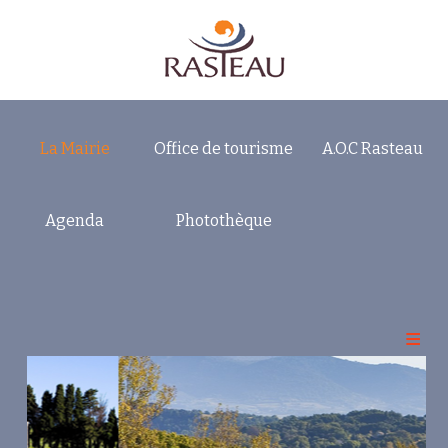
La Mairie
Office de tourisme
A.O.C Rasteau
Accueil
Vos Elus
Agenda
Photothèque
Infos municipales
Ecole
Sur Rasteau
Associations
Club Détente et Loisirs 3° Age