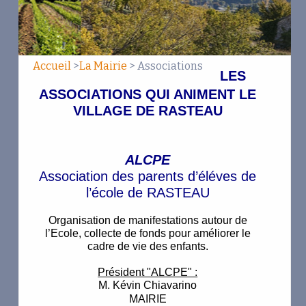
Trait d'union La Bibliothèque
Wild Horse Country Rasteau
A.S.Rasteau
Accueil
>
La Mairie
> Associations
LES
Association paroissiale de Rasteau
ASSOCIATIONS QUI ANIMENT LE
VILLAGE DE
RASTEAU
Société de Chasse Saint-Hubert
Studiorange
ALCPE
Association des parents d’éléves de
Numéros utiles
l’école de RASTEAU
Contactez-nous
Organisation de manifestations autour de
l’Ecole, collecte de fonds pour améliorer le
Mentions légales
cadre de vie des enfants.
Informations communautaires
Président "ALCPE" :
M. Kévin Chiavarino
Données personnelles
MAIRIE