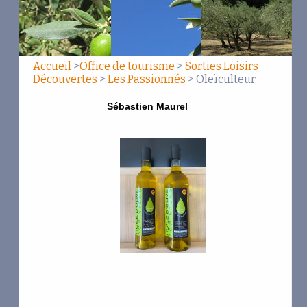
Les Passionnés
Oleïculteur
Au Fil du Temps...
Accueil
>
Office de tourisme
>
Sorties Loisirs
Découvertes
>
Les Passionnés
> Oleïculteur
Domaines et Cuvées
Sébastien Maurel
Les Vins de Rasteau
Contact - Accès
Exp
Partenaires
fam
Ma
vo
Jumelage
oli
et 