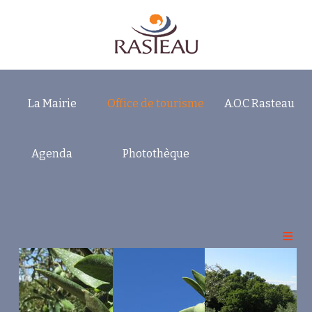
La Mairie
Office de tourisme
A.O.C Rasteau
Accueil
Rasteau Bienvenue
Agenda
Photothèque
Votre Séjour
Sorties Loisirs Découvertes
RDV Incontournables
Entre Culture et Art
Balades en Nature