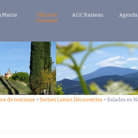
a Mairie
Office de
A.O.C Rasteau
Agenda
tourisme
ice de tourisme
>
Sorties Loisirs Découvertes
> Balades en N