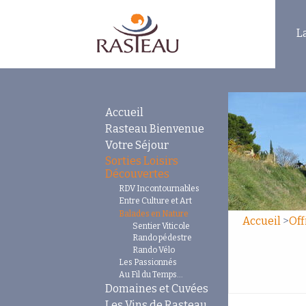
L
Accueil
Rasteau Bienvenue
Votre Séjour
Sorties Loisirs
Découvertes
RDV Incontournables
Entre Culture et Art
Balades en Nature
Accueil
>
Off
Sentier Viticole
Rando pédestre
Rando Vélo
Les Passionnés
Au Fil du Temps...
Domaines et Cuvées
Les Vins de Rasteau