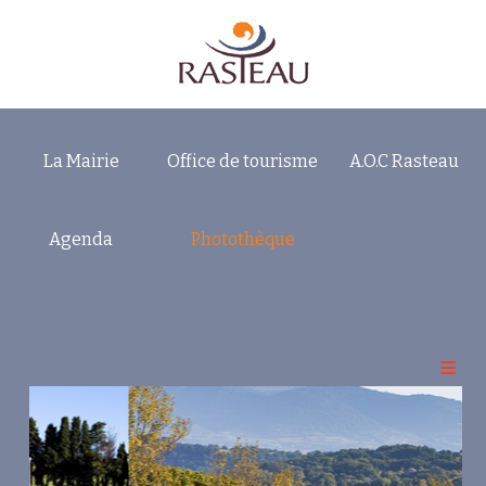
La Mairie
Office de tourisme
A.O.C Rasteau
Accueil
Le village de Rasteau
Agenda
Photothèque
Ses clochers
Ses paysages
Ses fontaines
Ses remparts
Cabanons et Puits